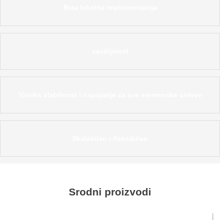
Brza lokalna implementacija
savitljivost
Visoka stabilnost i napajanje za sve vremenske uslove
Skalabilan i fleksibilan
Srodni proizvodi