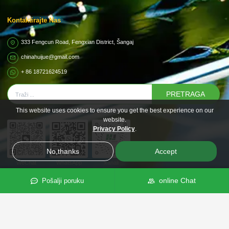
Kontaktirajte Nas
333 Fengcun Road, Fengxian District, Šangaj
chinahuijue@gmail.com
+ 86 18721624519
PRETRAGA
This website uses cookies to ensure you get the best experience on our
website.
Privacy Policy
.
No,thanks
Accept
WeChat
WhatsApp
kanali
online Chat
Pošalji poruku
Podružnica
Kupujte online