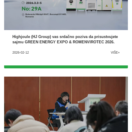
x
Kontaktirajte nas
Tu smo da odgovorimo na vaša pitanja i ponudimo energetska rješenja koja najbolje
odgovaraju vašim potrebama.
Highjoule (HJ Group) vas srdačno poziva da prisustvujete
sajmu GREEN ENERGY EXPO & ROMENVIROTEC 2026.
2026-02-12
VIŠE+
Molimo odaberite vrstu proizvoda