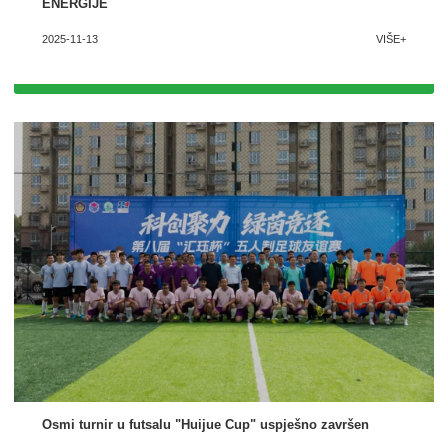
ENERGIJE
2025-11-13
VIŠE+
Osmi turnir u futsalu "Huijue Cup" uspješno završen