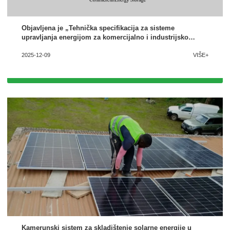
Objavljena je „Tehnička specifikacija za sisteme
upravljanja energijom za komercijalno i industrijsko
skladištenje energije“, a Highjoule (HJ Group) je duboko
2025-12-09
VIŠE+
uključen u njenu izradu.
Kamerunski sistem za skladištenje solarne energije u