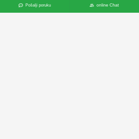
Kućno Skladište Energije
online Chat
Pošalji poruku
Solarni Pretvarač
Sistem Upravljanja Energijom
Solarni Panel
Solarna Baterija
Telekomunikacije
Rastvor
I&C Skladištenje Energije
Stambeno Skladište Energije
PV-BESS -EV Punjenje
On-Grid Solution
Rešenje Van Mreže
Off-Grid / On-Grid Microgrid
Hybrid Storage Solution