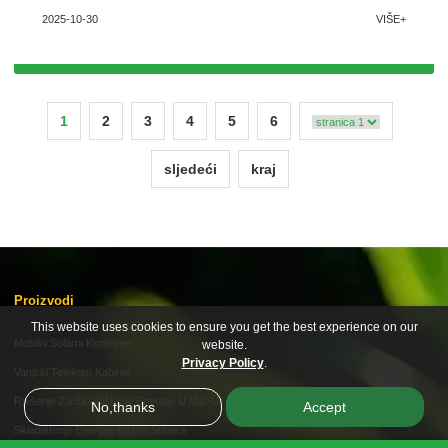
unapređujući globalne ciljeve neto nulte emisije ugljika
2025-10-30
VIŠE+
1
2
3
4
5
6
sljedeći
kraj
Proizvodi
This website uses cookies to ensure you get the best experience on our
Mobilni Solarni Kontejner
website.
Privacy Policy
.
Vanjski Telekom Kabinet
Rješenje Za Skladištenje Energije U I&C-U
No,thanks
Accept
Skladištenje Energije Bazne Stanice