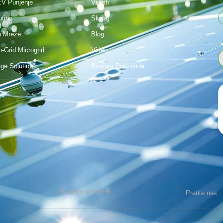
V Punjenje
Vijesti
ution
Slučaj
n Mreže
Blog
n-Grid Microgrid
Video
age Solution
Brošura Proizvoda
Kupujte online
Pratite nas