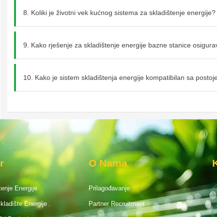
8. Koliki je životni vek kućnog sistema za skladištenje energije?
9. Kako rješenje za skladištenje energije bazne stanice osigur
10. Kako je sistem skladištenja energije kompatibilan sa posto
r
O Nama
enje Energije
Prilagođavanje
ladište Energije
Partner Recruitment