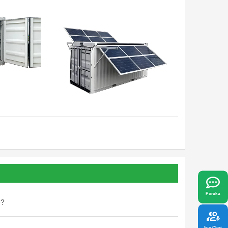
10GP-M-
-M-
x
-M-
-M-
Fotonaponski modul: 610 W
-200K
 odgovaraju vašim potrebama.
Vidi više
Poruka
e?
live Chat