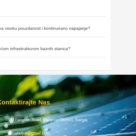
ava visoku pouzdanost i kontinuirano napajanje?
jećom infrastrukturom baznih stanica?
Kontaktirajte Nas
333 Fengcun Road, Fengxian District, Šangaj
chinahuijue@gmail.com