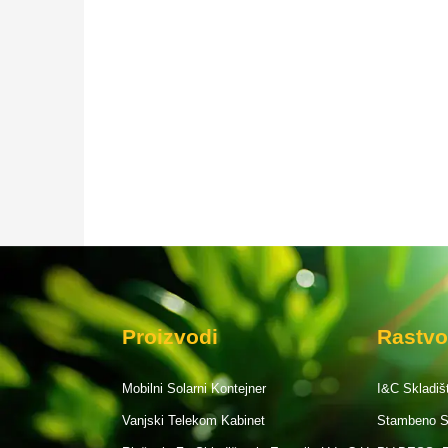
Proizvodi
Rastvo
Mobilni Solarni Kontejner
I&C Skladišt
Vanjski Telekom Kabinet
Stambeno Sk