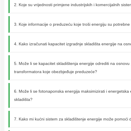
2. Koje su vrijednosti primjene industrijskih i komercijalnih sist
3. Koje informacije o preduzeću koje troši energiju su potrebne p
Molimo odaberite vrstu proizvoda
4. Kako izračunati kapacitet izgradnje skladišta energije na 
5. Može li se kapacitet skladištenja energije odrediti na osno
transformatora koje obezbjeđuje preduzeće?
Pošalji poruku
6. Može li se fotonaponska energija maksimizirati i energetska e
skladišta?
7. Kako mi kućni sistem za skladištenje energije može pomoći 