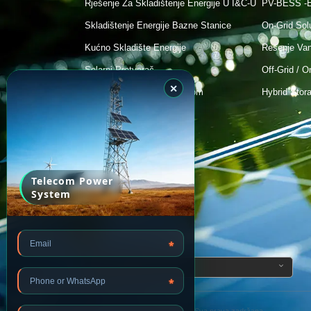
Rješenje Za Skladištenje Energije U I&C-U
PV-BESS -E
Skladištenje Energije Bazne Stanice
On-Grid Sol
Kućno Skladište Energije
Rešenje Va
Solarni Pretvarač
Off-Grid / O
✕
Sistem Upravljanja Energijom
Hybrid Stor
Solarni Panel
Solarna Baterija
Telekomunikacije
Telecom Power
System
*
Podružnica
*
Copyright © 2024
Huijue Group.
Sva prava zadržana.