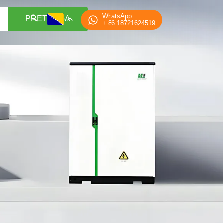
WhatsApp
PRETRAGA
+ 86 18721624519