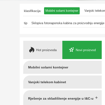
klasifikacija:
Mobilni solarni kontejner
Vanjski teleko
Sistem upravljanja energijom
Prilagođen
tip
Sklopiva fotonaponska kabina za proizvodnju energije
Hot proizvoda
Novi proizvod
Mobilni solarni kontejner
Vanjski telekom kabinet
Rješenje za skladištenje energije u I&C-u