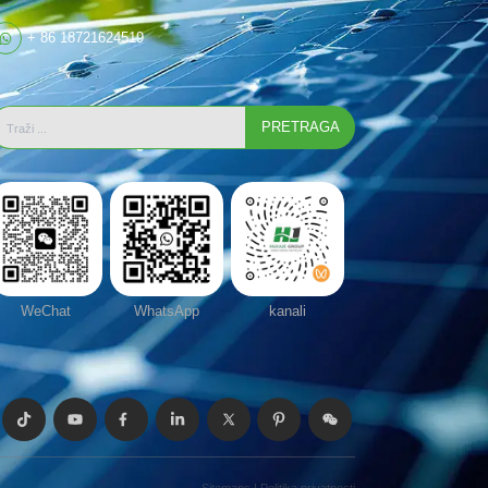
+ 86 18721624519
PRETRAGA
WeChat
WhatsApp
kanali
Sitemaps
|
Politika privatnosti