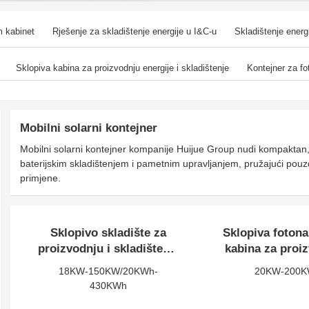
m kabinet
Rješenje za skladištenje energije u I&C-u
Skladištenje energ
i proizvodi
Pribor za skladištenje energije
telekomunikacije
Sklopiva kabina za proizvodnju energije i skladištenje
Kontejner za fo
Mobilni solarni kontejner
Mobilni solarni kontejner kompanije Huijue Group nudi kompaktan, 
baterijskim skladištenjem i pametnim upravljanjem, pružajući pouz
primjene.
Sklopivo skladište za
Sklopiva foton
proizvodnju i skladištenje
kabina za proi
energije
energije
18KW-150KW/20KWh-
20KW-200
430KWh