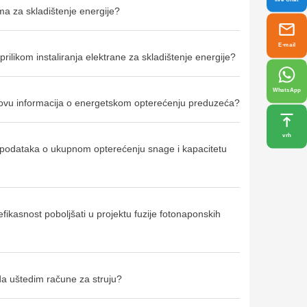
ema za skladištenje energije?
E-mail
rilikom instaliranja elektrane za skladištenje energije?
WhatsApp
osnovu informacija o energetskom opterećenju preduzeća?
vrh
vu podataka o ukupnom opterećenju snage i kapacitetu
fikasnost poboljšati u projektu fuzije fotonaponskih
da uštedim račune za struju?