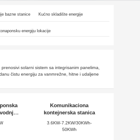
ije bazne stanice
Kućno skladište energije
tonaponsku energiju lokacije
prenosivi solarni sistem sa integrisanim panelima,
danu čistu energiju za vanmrežne, hitne i udaljene
aponska
Komunikaciona
zvodnju
kontejnerska stanica
KW
3.6KW-7.2KW/30KWh-
50KWh