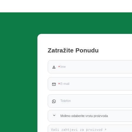
+ 86 18721624519
Zatražite Ponudu
Molimo odaberite vrstu proizvoda