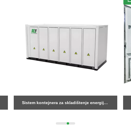
Kontaktirajte nas
Tu smo da odgovorimo na vaša pitanja i ponudimo energetska rješenja koja najbolje
BESS kućište od 261 kW s tekućinskim
hlađenjem