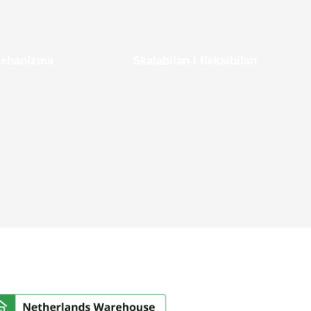
mehanizma
Skalabilan i fleksibilan
Vanjski ormar za skladištenje energije od