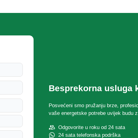
Molimo odaberite vrstu proizvoda
Pošalji poruku
Besprekorna usluga k
Posvećeni smo pružanju brze, profesio
vaše energetske potrebe uvijek budu za
Odgovorite u roku od 24 sata
24 sata telefonska podrška