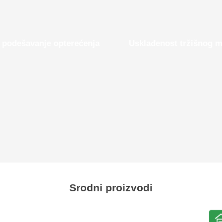
o podešavanje opterećenja
Usklađenost tržišnog 
Srodni proizvodi