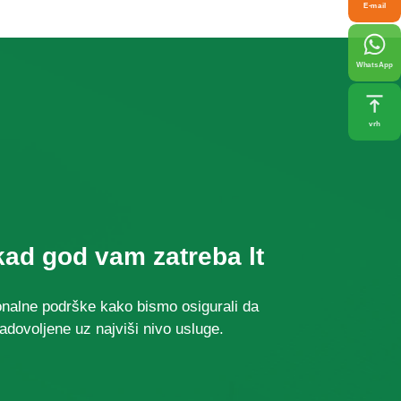
E-mail
WhatsApp
vrh
ad god vam zatreba lt
nalne podrške kako bismo osigurali da
dovoljene uz najviši nivo usluge.