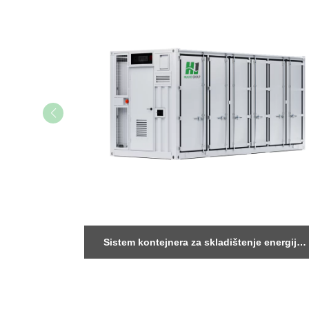
e energije
Sistem kontejnera za skladištenje energije
od 5 MWh
chinahuijue@gmail.com