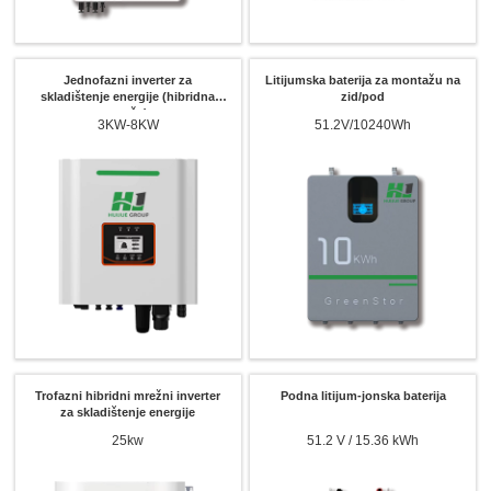
Jednofazni inverter za
Litijumska baterija za montažu na
skladištenje energije (hibridna
zid/pod
mreža)
3KW-8KW
51.2V/10240Wh
Molimo odaberite vrstu proizvoda
Pošalji poruku
Trofazni hibridni mrežni inverter
Podna litijum-jonska baterija
za skladištenje energije
25kw
51.2 V / 15.36 kWh