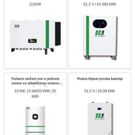
mrežu
112KW
51.2 V / 14.366 kWh
Trofazni složeni sve-u-jednom
Podna litijum-jonska baterija
sistem za skladištenje solarne
energije u kući
10 kW; 15 kW/20 kWh; 25
51.2 V / 16.08 kWh
kWh