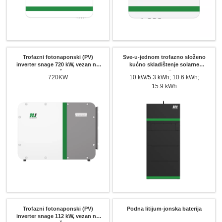
Trofazni fotonaponski (PV)
Sve-u-jednom trofazno složeno
inverter snage 720 kW, vezan na
kućno skladištenje solarne
mrežu
energije
720KW
10 kW/5.3 kWh; 10.6 kWh;
15.9 kWh
Trofazni fotonaponski (PV)
Podna litijum-jonska baterija
inverter snage 112 kW, vezan na