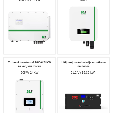
150 kW-250 kW
9KW
Trofazni inverter od 20KW-24KW
Litijum-jonska baterija montirana
za vanjsku mrežu
na nosač
20KW-24KW
51.2 V / 15.36 kWh