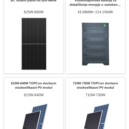
BC solarni panel od 625~660W
Visokonaponska baterija za
skladištenje energije u stambenim
objektima
625W-660W
16.08kWh~214.15kWh
615W-640W TOPCon dvofazni
710W-730W TOPCon dvofazni
visokoefikasni PV modul
visokoefikasni PV modul
615W-640W
710W-730W