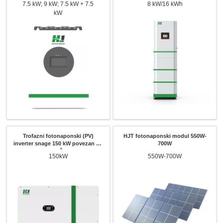
7.5 kW; 9 kW; 7.5 kW + 7.5
8 kW/16 kWh
kW
Trofazni fotonaponski (PV)
HJT fotonaponski modul 550W-
inverter snage 150 kW povezan na
700W
mrežu
150kW
550W-700W