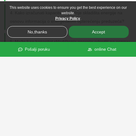
This website uses cookies to ensure you get the best experience on our
4. Kako izračunati kapacitet izgradnje skladišta energije na
website.
Privacy Policy
.
osnovu informacija o energetskom opterećenju preduzeća?
No,thanks
Accept
5. Može li se kapacitet skladištenja energije odrediti na osnovu
online Chat
Pošalji poruku
podataka o ukupnom opterećenju snage i kapacitetu
transformatora koje obezbjeđuje preduzeće?
6. Može li se fotonaponska energija maksimizirati i energetska
efikasnost poboljšati u projektu fuzije fotonaponskih skladišta?
7. Kako mi kućni sistem za skladištenje energije može pomoći
da uštedim račune za struju?