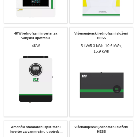
4KW jednofazni inverter za
Višenamjenski jednofazni složeni
vanjsku upotrebu
HESS
4KW
5 kW/5.3 kWh; 10.6 kWh;
15.9 kWh
Američki standardni split-fazni
Višenamjenski jednofazni složeni
inverter za vanmrežnu upotrebu
HESS
od 7.5 kW do 9 kW