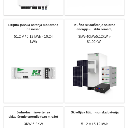
Litijum-jonska baterija montirana
Kućno skladištenje solarne
na nosač
energije (u stilu ormara)
51.2 V / 5.12 kWh - 10.24
3kW-40kW/5.12kWh-
kWh
81.92kWh
Jednofazni inverter za
Skladljiva litijum-jonska baterija
skladištenje energije (van mreže)
3KW-6.2KW
51.2 V / 5.12 kWh