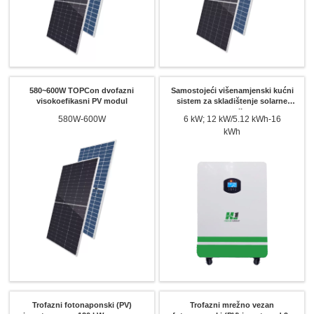
580~600W TOPCon dvofazni
Samostojeći višenamjenski kućni
visokoefikasni PV modul
sistem za skladištenje solarne
energije
580W-600W
6 kW; 12 kW/5.12 kWh-16
kWh
Trofazni fotonaponski (PV)
Trofazni mrežno vezan