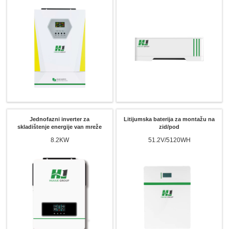
Jednofazni inverter za
Litijumska baterija za montažu na
skladištenje energije van mreže
zid/pod
8.2KW
51.2V/5120WH
x
Kontaktirajte nas
Tu smo da odgovorimo na vaša pitanja i ponudimo energetska rješenja koja najbolje
odgovaraju vašim potrebama.