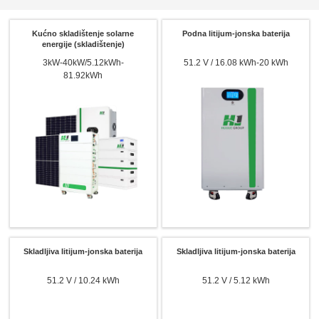
Kućno skladištenje solarne
Podna litijum-jonska baterija
energije (skladištenje)
3kW-40kW/5.12kWh-
51.2 V / 16.08 kWh-20 kWh
81.92kWh
Skladljiva litijum-jonska baterija
Skladljiva litijum-jonska baterija
51.2 V / 10.24 kWh
51.2 V / 5.12 kWh