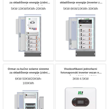
za skladištenje energije (zidni
skladištenje energije (inverter za
inverterski - unutrašnji)
montažu u rack)
5KW-10KW/5KWh-20KWh
5KW-8KW/10KWh-30KWh
Ormar za kućne solarne sisteme
Visokoefikasni jednofazni
za skladištenje energije (zidni
fotonaponski inverter vezan na
inverter - vanjski)
mrežu od 3KW do 4.5KW
6KW-50KW/20KWh-
3KW-4.5KW
100KWh