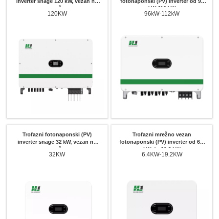
inverter snage 120 kW, vezan na
fotonaponski (PV) inverter od 96
mrežu
kW-112 kW
120KW
96kW-112kW
Trofazni fotonaponski (PV)
Trofazni mrežno vezan
inverter snage 32 kW, vezan na
fotonaponski (PV) inverter od 6.4
mrežu
kW do 19.2 kW
32KW
6.4KW-19.2KW