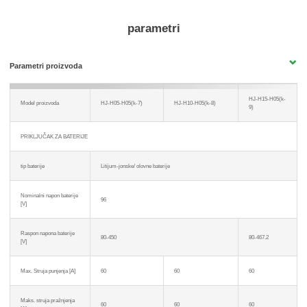
parametri
Parametri proizvoda
HJ-H15-H05(k-
Model proizvoda
HJ-H05-H05(k-7)
HJ-H10-H05(k-8)
9)
PRIKLJUČAK ZA BATERIJE
tip baterije
Litijum-jonske/ olovne baterije
Nominalni napon baterije
96
[V]
Raspon napona baterije
80-450
80-467.2
[V]
Max. Struja punjenja [A]
60
60
60
Maks. struja pražnjenja
60
60
60