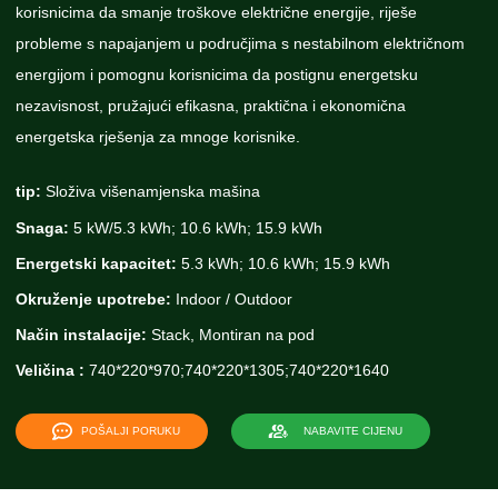
korisnicima da smanje troškove električne energije, riješe
probleme s napajanjem u područjima s nestabilnom električnom
energijom i pomognu korisnicima da postignu energetsku
nezavisnost, pružajući efikasna, praktična i ekonomična
energetska rješenja za mnoge korisnike.
tip:
Složiva višenamjenska mašina
Snaga:
5 kW/5.3 kWh; 10.6 kWh; 15.9 kWh
Energetski kapacitet:
5.3 kWh; 10.6 kWh; 15.9 kWh
Okruženje upotrebe:
Indoor / Outdoor
Način instalacije:
Stack, Montiran na pod
Veličina :
740*220*970;740*220*1305;740*220*1640
POŠALJI PORUKU
NABAVITE CIJENU