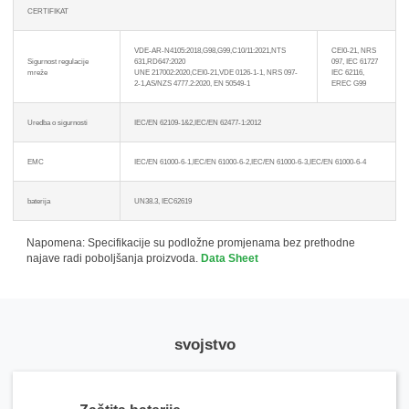
CERTIFIKAT
VDE-AR-N4105:2018,G98,G99,C10/11:2021,NTS
CEI0-21, NRS
Sigurnost regulacije
631,RD647:2020
097, IEC 61727
mreže
UNE 217002:2020,CEI0-21,VDE 0126-1-1, NRS 097-
IEC 62116,
2-1,AS/NZS 4777.2:2020, EN 50549-1
EREC G99
Uredba o sigurnosti
IEC/EN 62109-1&2,IEC/EN 62477-1:2012
Molimo odaberite vrstu proizvoda
EMC
IEC/EN 61000-6-1,IEC/EN 61000-6-2,IEC/EN 61000-6-3,IEC/EN 61000-6-4
baterija
UN38.3, IEC62619
Napomena: Specifikacije su podložne promjenama bez prethodne
najave radi poboljšanja proizvoda.
Data Sheet
Pošalji poruku
svojstvo