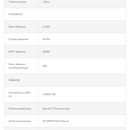
Vrijeme promjene
<10ms
EFIKASNOST
Maks. Efikasnost
97.30%
Evropska efikasnost
96.20%
MPPT efikasnost
99.90%
Maks. efikasnost
90%
povratnog putovanja
HMI&KOM.
Komunikacija sa BMS-
CAN/RS-485
om
Monitoring opterećenja
Mjerač/CT/ Rezervna kutija
Eksterna komunikacija
RS-485/WIFI/4G/ Ethernet