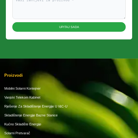
UPITAJ SADA
Proizvodi
Mobilni Solarni Kontejner
Vanjski Telekom Kabinet
Rješenje Za Skladištenje Energije U I&C-U
Skladištenje Energije Bazne Stanice
Kućno Skladište Energije
Solarni Pretvarač