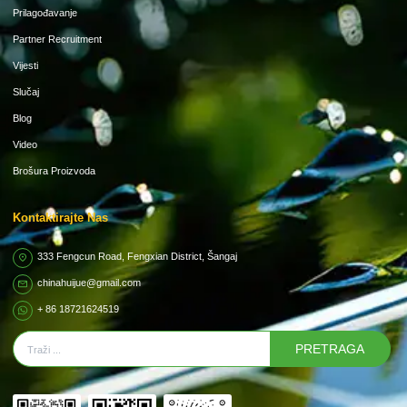
Prilagođavanje
Partner Recruitment
Vijesti
Slučaj
Blog
Video
Brošura Proizvoda
Kontaktirajte Nas
333 Fengcun Road, Fengxian District, Šangaj
chinahuijue@gmail.com
+ 86 18721624519
PRETRAGA