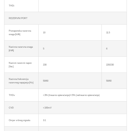
THDi
REZERVNI PORT
Prenaponska rezervna
10
11.5
snaga [kVA]
Nazivna rezervna snaga
5
6
[kVA]
Nazivni rezervni napon
230
220/230
[Vac]
Nazivna frekvencija
50/60
50/60
rezervnog napajanja [Hz]
THDv
<3% (linearno opterećenje)/<5% (nelinearno opterećenje)
CVD
<100mV
Omjer vršnog signala
3:1