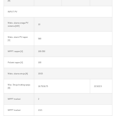
[A]
INPUT PV
Maks. ulazna snaga PV
10
sistema [kW]
Maks. ulazni PV napon
580
[V]
MPPT raspon [V]
100-550
Početni napon [V]
100
Maks. ulazna struja [A]
15/15
Max. Struja kratkog spoja
18.75/18.75
22.5/22.5
[A]
MPPT trackeri
2
MPPT trackeri
1/1/1