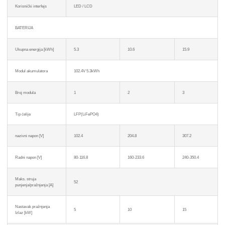
Korisnički interfejs
LED / LCD
BATERIJA
Ukupna energija [kWh]
5.3
10.6
15.9
Modul akumulatora
102.4V 5.3kWh
Broj modula
1
2
3
Tip ćelije
LFP(LiFePO4)
nazivni napon [V]
102.4
204.8
307.2
Radni napon [V]
80-116.8
160-233.6
240-350.4
Maks. struja
52
punjenja/pražnjenja [A]
Nastavak pražnjenja
5
10
15
Izlaz [kW]