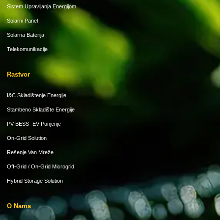
Sistem Upravljanja Energijom
Solarni Panel
Solarna Baterija
Telekomunikacije
Rastvor
I&C Skladištenje Energije
Stambeno Skladište Energije
PV-BESS -EV Punjenje
On-Grid Solution
Rešenje Van Mreže
Off-Grid / On-Grid Microgrid
Hybrid Storage Solution
O Nama