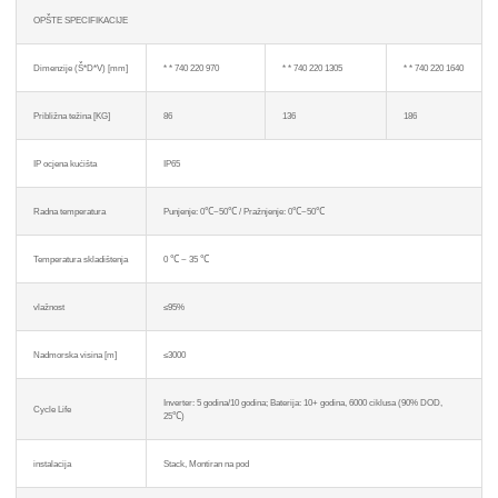
OPŠTE SPECIFIKACIJE
Dimenzije (Š*D*V) [mm]
* * 740 220 970
* * 740 220 1305
* * 740 220 1640
Približna težina [KG]
86
136
186
IP ocjena kućišta
IP65
Radna temperatura
Punjenje: 0℃~50℃ / Pražnjenje: 0℃~50℃
Temperatura skladištenja
0 ℃ ~ 35 ℃
vlažnost
≤95%
Nadmorska visina [m]
≤3000
x
Inverter: 5 godina/10 godina; Baterija: 10+ godina, 6000 ciklusa (90% DOD,
Kontaktirajte nas
Cycle Life
25℃)
Tu smo da odgovorimo na vaša pitanja i ponudimo energetska rješenja koja najbolje
odgovaraju vašim potrebama.
instalacija
Stack, Montiran na pod