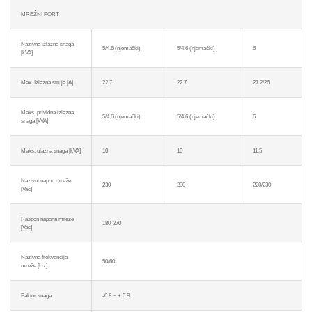
MREŽNI PORT
Nazivna izlazna snaga
5/4.6 (njemački)
5/4.6 (njemački)
6
[kVA]
Max. Izlazna struja [A]
22.7
22.7
27.2/26
Maks. prividna izlazna
5/4.6 (njemački)
5/4.6 (njemački)
6
snaga [kVA]
Maks. ulazna snaga [kVA]
10
10
11.5
Nazivni napon mreže
230
230
220/230
[Vac]
Raspon napona mreže
180-270
[Vac]
Nazivna frekvencija
50/60
mreže [Hz]
Faktor snage
-0.8 ~ + 0.8