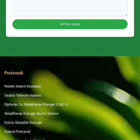
UPITAJ SADA
Proizvodi
Mobilni Solarni Kontejner
Vanjski Telekom Kabinet
Rješenje Za Skladištenje Energije U I&C-U
Skladištenje Energije Bazne Stanice
Kućno Skladište Energije
Solarni Pretvarač