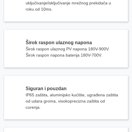
uključivanje/isključivanje mrežnog prekidača u
roku od 10ms.
Širok raspon ulaznog napona
Širok raspon ulaznog PV napona 180V-900V.
Širok raspon napona baterija 180V-700V.
Siguran i pouzdan
IP65 zaštita, aluminijsko kućište, ugrađena zaštita
od udara groma, visokoprecizna zaštita od
curenja.