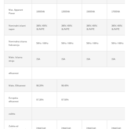
Max. Apparent
10000VA
12000VA
15000VA
17000VA
Power
Nominalni izlazni
380V, 400V,
380V, 400V,
380V, 400V,
380V, 400V,
napon
3L/N/PE
3L/N/PE
3L/N/PE
3L/N/PE
Nominalna izlazna
50Hz / 60Hz
50Hz / 60Hz
50Hz / 60Hz
50Hz / 60Hz
frekvencija
Maks. Izlazna
15A
15A
15A
15A
struja
efikasnost
Maks. Efikasnost
98.20%
98.40%
Evropska
97.30%
97.50%
efikasnost
zaštita
Zaštita od
integrisan
integrisan
integrisan
integrisan