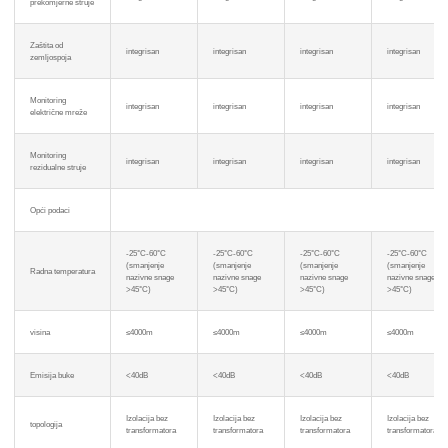
prekomjerne struje
Zaštita od
integrisan
integrisan
integrisan
integrisan
zemljospoja
Monitoring
integrisan
integrisan
integrisan
integrisan
električne mreže
Monitoring
integrisan
integrisan
integrisan
integrisan
rezidualne struje
Opći podaci
-25°C-60°C
-25°C-60°C
-25°C-60°C
-25°C-60°C
(smanjenje
(smanjenje
(smanjenje
(smanjenje
Radna temperatura
nazivne snage
nazivne snage
nazivne snage
nazivne snage
>45°C)
>45°C)
>45°C)
>45°C)
visina
≤4000m
≤4000m
≤4000m
≤4000m
Emisija buke
<40dB
<40dB
<40dB
<40dB
Izolacija bez
Izolacija bez
Izolacija bez
Izolacija bez
topologija
transformatora
transformatora
transformatora
transformatora