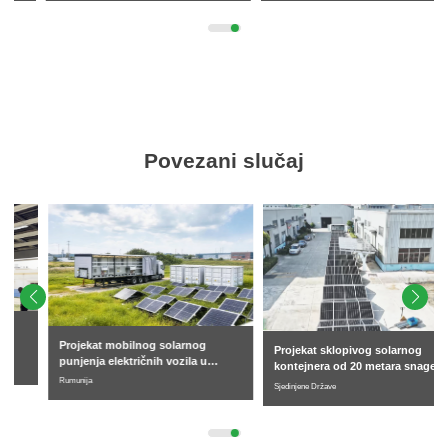
Povezani slučaj
Projekat mobilnog solarnog
Projekat sklopivog solarnog
punjenja električnih vozila u
kontejnera od 20 metara snage 91
Rumuniji
Rumunija
kW u Sjedinjenim Američkim
Sjedinjene Države
Državama