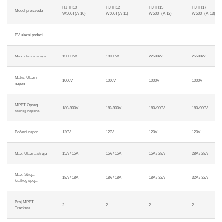
HJ-IH10-
HJ-IH12-
HJ-IH15-
HJ-IH17-
Model proizvoda
W500T(A-10)
W500T(A-11)
W500T(A-12)
W500T(A-13)
PV ulazni podaci
Max. ulazna snaga
1500OW
18000W
22500W
25500W
Maks. Ulazni
1000V
1000V
1000V
1000V
napon
MPPT Opseg
180-900V
180-900V
180-900V
180-900V
radnog napona
Početni napon
120V
120V
120V
120V
Max. Ulazna struja
15A / 15A
15A / 15A
15A / 28A
28A / 28A
Max. Struja
18A / 18A
18A / 18A
18A / 32A
32A / 32A
kratkog spoja
Broj MPPT
2
2
2
2
Trackera