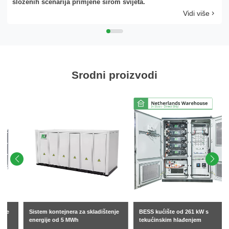
složenih scenarija primjene širom svijeta.
Vidi više
Srodni proizvodi
Sistem kontejnera za skladištenje
BESS kućište od 261 kW s
energije od 5 MWh
tekućinskim hlađenjem