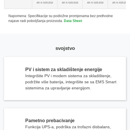
AR-N 4105:2018
AR-N 4105:2018
AR-N 4105:2018
AR-N 4105:2018
Molimo odaberite vrstu proizvoda
Napomena: Specifikacije su podložne promjenama bez prethodne
najave radi poboljšanja proizvoda.
Data Sheet
svojstvo
Pošalji poruku
PV i sistem za skladištenje energije
Integrišite PV i modem sistema za skladištenje,
podržite više baterija, integrišite se sa EMS Smart
sistemima za upravljanje energijom.
Pametno prebacivanje
Funkcija UPS-a, podrška za trofazni disbalans,