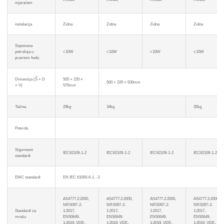
mjeračem
instalacija
Zidna
Zidna
Zidna
Zidna
Sopstvena
potrošnja u
<10W
<10W
<10W
<10W
praznom hodu
Dimenzija (Š × D
505 × 220 ×
500 × 220 × 630mm
× V)
570mm
x
Težina
29kg
34kg
35kg
Kontaktirajte nas
Potvrda
Tu smo da odgovorimo na vaša pitanja i ponudimo energetska rješenja koja najbolje
odgovaraju vašim potrebama.
Sigurnosni
IEC62109-1-2
IEC62109-1-2
IEC62109-1-2
IEC62109-1-2
standardi
EMC standardi
EN IEC 61000-6-1, -3
AS4777.2:2000,
AS4777.2:2000,
AS4777.2:2000,
AS4777.2:2000,
NRS097-2-
NRS097-2-
NRS097-2-
NRS097-2-
Standardi za
1:2017,
1:2017,
1:2017,
1:2017,
mrežu
EN50649-
EN50649-
EN50649-
EN50649-
1:2019, VDE-
1:2019, VDE-
1:2019, VDE-
1:2019, VDE-