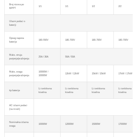
Broj nizova po
1/1
1/1
1/2
2/2
MPPT
Ulazni podaci o
bateriji
Opseg napona
180-550V
180-700V
180-700V
180-700V
baterije
Maks. struja
25A / 30A
50A / 50A
punjenja/pražnjenja
Maks. snaga
10000W /
12kW / 12kW
15kW / 15kW
17kW / 17kW
punjenja/pražnjenja
10000W
Li-ion/olovna
Li-ion/olovna
Li-ion/olovna
Li-ion/olovna
tip baterije
kiselina
kiselina
kiselina
kiselina
AC izlazni podaci
(na mreži)
Nominalna izlazna
10000W
12000W
15000W
17000W
snaga