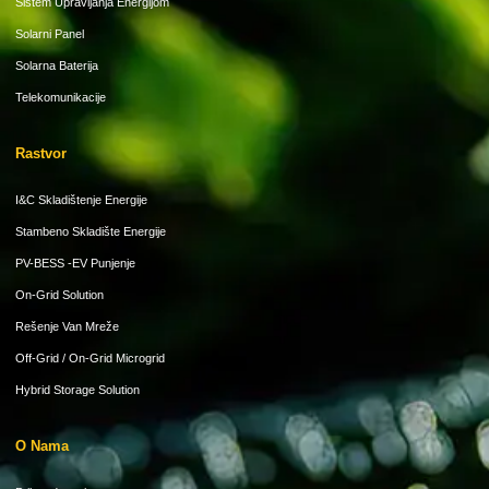
Sistem Upravljanja Energijom
Solarni Panel
Solarna Baterija
Telekomunikacije
Rastvor
I&C Skladištenje Energije
Stambeno Skladište Energije
PV-BESS -EV Punjenje
On-Grid Solution
Rešenje Van Mreže
Off-Grid / On-Grid Microgrid
Hybrid Storage Solution
O Nama