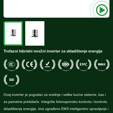
Trofazni hibridni mrežni inverter za skladištenje energije
Ovaj inverter je pogodan za srednje i velike kućne sisteme, kao i
za pametne prekidače. Integriše fotonaponsku kontrolu i kontrolu
skladištenja energije, ima ugrađeno EMS inteligentno upravljanje i