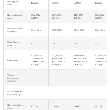
Max. Apparent
10000VA
12000VA
15000VA
17000VA
Power
Nominalni izlazni
380V, 400V,
380V, 400V,
380V, 400V,
380V, 400V,
napon
3L/N/PE
3L/N/PE
3L/N/PE
3L/N/PE
Nominalna izlazna
50Hz / 60Hz
50Hz / 60Hz
50Hz / 60Hz
50Hz / 60Hz
frekvencija
Maks. Izlazna
15A
18A
22A
25A
struja
~1 (može se
~1 (može se
~1 (može se
~1 (može se
postaviti od 0.8
postaviti od 0.8
postaviti od 0.8
postaviti od 0.8
Faktor snage
prednosti do 0.8
prednosti do 0.8
prednosti do 0.8
prednosti do 0.8
kašnjenja)
kašnjenja)
kašnjenja)
kašnjenja)
Ukupno
harmonijsko
izobličenje
AC izlazni podaci
(rezervna kopija)
Nominalna izlazna
10000W
12000W
15000W
17000W
snaga