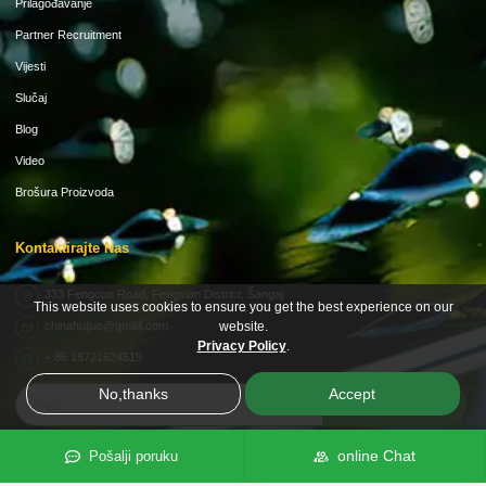
Prilagođavanje
Partner Recruitment
Vijesti
Slučaj
Blog
Video
Brošura Proizvoda
Kontaktirajte Nas
333 Fengcun Road, Fengxian District, Šangaj
This website uses cookies to ensure you get the best experience on our
website.
chinahuijue@gmail.com
Privacy Policy
.
+ 86 18721624519
No,thanks
Accept
PRETRAGA
online Chat
Pošalji poruku