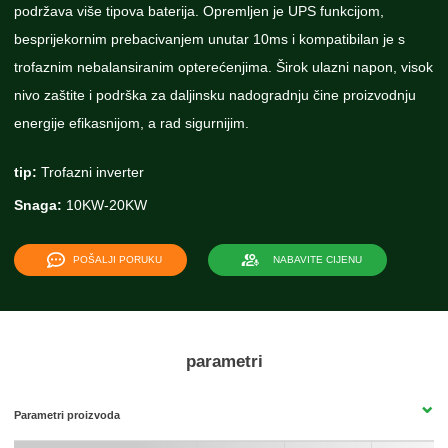
podržava više tipova baterija. Opremljen je UPS funkcijom,
besprijekornim prebacivanjem unutar 10ms i kompatibilan je s
trofaznim nebalansiranim opterećenjima. Širok ulazni napon, visok
nivo zaštite i podrška za daljinsku nadogradnju čine proizvodnju
energije efikasnijom, a rad sigurnijim.
tip:
Trofazni inverter
Snaga:
10KW-20KW
POŠALJI PORUKU
NABAVITE CIJENU
parametri
Parametri proizvoda