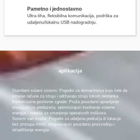
Pametno i jednostavno
Ultra tiha, fleksibilna komunikacija, podrška za
udaljenu/lokalnu USB nadogradnju.
aplikacija
Stambeni solarni sistemi: Pogodni za domaćinstva koja žele da
smanje račune za struju i održavaju struju tokom nestanka.
Komercijalne poslovne zgrade: Pruža pouzdano upravljanje
energijom za preduzeća, optimizirajući korištenje solarne
energije i baterija za smanjenje operativnih troškova.
Sistemi van mreže: Pogodni za udaljena područja ili lokacije
bez pristupa mreži, osiguravajući pouzdanu proizvodnju i
skladištenje energije.