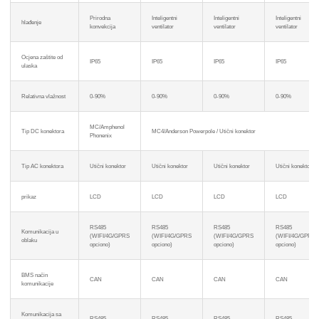
Prirodna
Inteligentni
Inteligentni
Inteligentni
hlađenje
konvekcija
ventilator
ventilator
ventilator
Ocjena zaštite od
IP65
IP65
IP65
IP65
ulaska
Relativna vlažnost
0-90%
0-90%
0-90%
0-90%
MC/Amphenol
Tip DC konektora
MC4/Anderson Powerpole / Utični konektor
Phonenix
Tip AC konektora
Utični konektor
Utični konektor
Utični konektor
Utični konektor
prikaz
LCD
LCD
LCD
LCD
RS485
RS485
RS485
RS485
Komunikacija u
(WIFI/4G/GPRS
(WIFI/4G/GPRS
(WIFI/4G/GPRS
(WIFI/4G/GPRS
oblaku
opciono)
opciono)
opciono)
opciono)
BMS način
CAN
CAN
CAN
CAN
komunikacije
Komunikacija sa
RS485
RS485
RS485
RS485